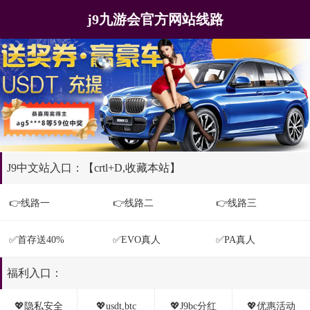
j9九游会官方网站线路
J9中文站入口：【crtl+D,收藏本站】
👉线路一
👉线路二
👉线路三
✅首存送40%
✅EVO真人
✅PA真人
福利入口：
💖隐私安全
💖usdt,btc
💖J9bc分红
💖优惠活动